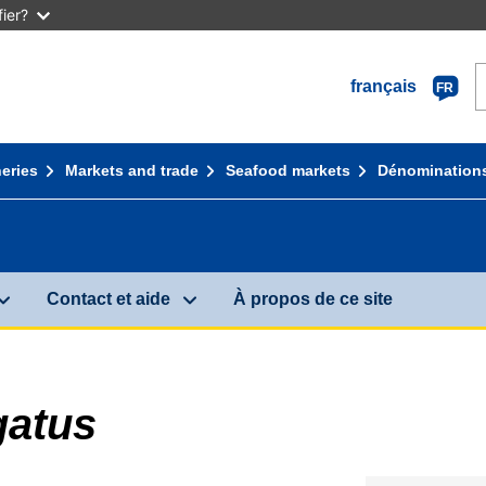
ier?
français
FR
heries
Markets and trade
Seafood markets
Dénomination
Contact et aide
À propos de ce site
gatus