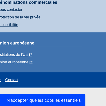
énominations commerciales
ous contacter
rotection de la vie privée
ccessibilité
nion européenne
nstitutions de l'UE
nion européenne
e
Contact
N’accepter que les cookies essentiels