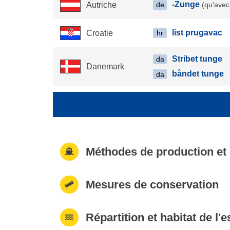
-Zunge
Autriche
(qu'avec 
de
list prugavac
Croatie
hr
Stribet tunge
da
Danemark
båndet tunge
da
Méthodes de production et
Mesures de conservation
Répartition et habitat de l'