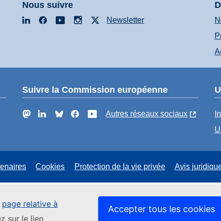
Nous suivre
D
LinkedIn
Facebook
YouTube
Instagram
X
Newsletter
N
P
A
Suivre la Commission européenne
U
Mastodon
LinkedIn
Bluesky
Facebook
YouTube
Autres réseaux sociaux
I
U
tenaires
Cookies
Protection de la vie privée
Avis juridiqu
e
page relative à
Accepter tous les cookies
z sur le lien