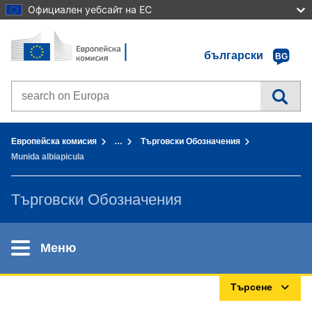
Официален уебсайт на ЕС
Начало - Европейска комисия
Към съдържанието
български
BG
Search on Europa websites
You are here:
Европейска комисия
…
Търговски Обозначения
Munida albiapicula
Търговски Обозначения
Меню
Търсене