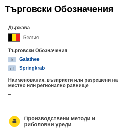
Търговски Обозначения
Белгия
Galathee
fr
Springkrab
nl
–
Производствени методи и
риболовни уреди