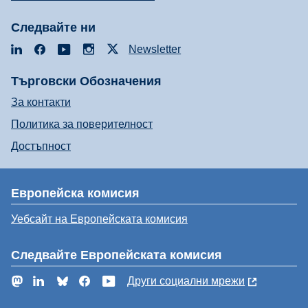
Следвайте ни
LinkedIn
Facebook
YouTube
Instagram
X
Newsletter
Търговски Обозначения
За контакти
Политика за поверителност
Достъпност
Европейска комисия
Уебсайт на Европейската комисия
Следвайте Европейската комисия
Mastodon
LinkedIn
Bluesky
Facebook
YouTube
Други социални мрежи