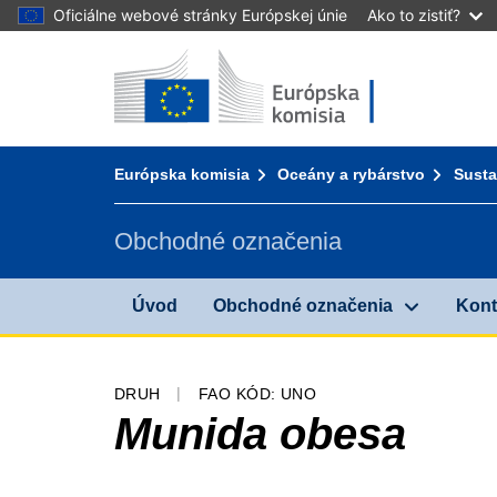
Oficiálne webové stránky Európskej únie
Ako to zistiť?
Úvod - Európska komisia
Prejsť na obsah
You are here:
Európska komisia
Oceány a rybárstvo
Susta
Obchodné označenia
Úvod
Obchodné označenia
Kont
DRUH
FAO KÓD: UNO
Munida obesa