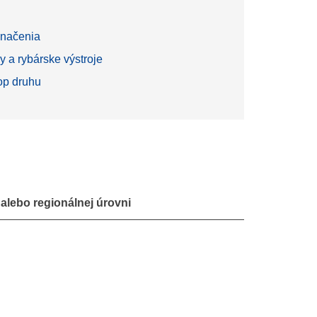
načenia
y a rybárske výstroje
top druhu
alebo regionálnej úrovni