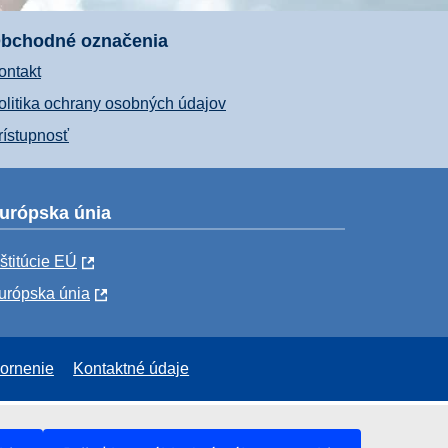
bchodné označenia
ontakt
olitika ochrany osobných údajov
rístupnosť
urópska únia
nštitúcie EÚ
urópska únia
ornenie
Kontaktné údaje