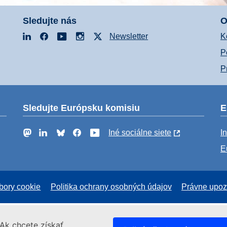
Sledujte nás
O
LinkedIn
Facebook
YouTube
Instagram
X
Newsletter
K
P
P
Sledujte Európsku komisiu
E
Mastodon
LinkedIn
Bluesky
Facebook
YouTube
Iné sociálne siete
I
E
bory cookie
Politika ochrany osobných údajov
Právne upoz
Ak chcete získať