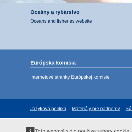
Oceány a rybárstvo
Oceans and fisheries website
Európska komisia
Internetové stránky Európskej komisie
Jazyková politika
Materiály pre partnerov
Sú
Toto webové sídlo používa súbory cookie. 