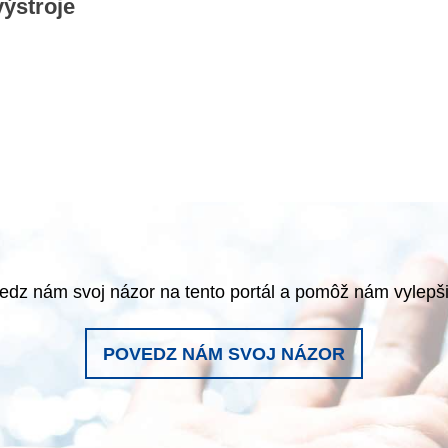
ýstroje
edz nám svoj názor na tento portál a pomôž nám vylepši
POVEDZ NÁM SVOJ NÁZOR