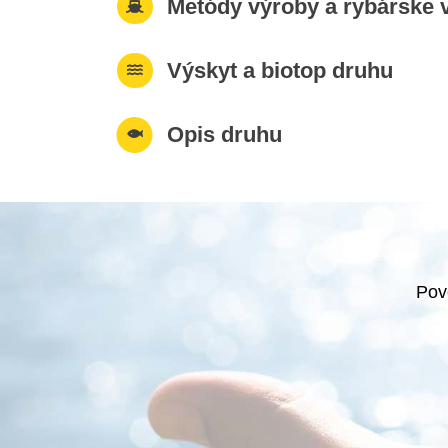
Metódy výroby a rybárske v
Výskyt a biotop druhu
Opis druhu
Pov