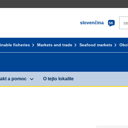
Sea
slovenčina
SK
inable fisheries
Markets and trade
Seafood markets
Obc
akt a pomoc
O tejto lokalite