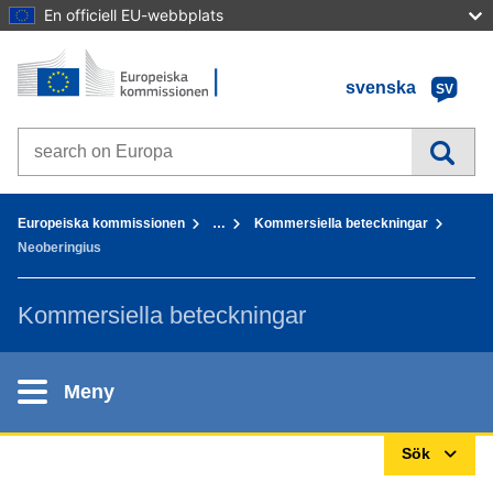
En officiell EU-webbplats
Förstasida - Europeiska kommissionen
Gå till innehållet
svenska
SV
Search on Europa websites
You are here:
Europeiska kommissionen
…
Kommersiella beteckningar
Neoberingius
Kommersiella beteckningar
Meny
Sök