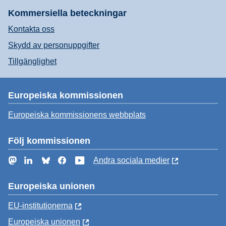
Kommersiella beteckningar
Kontakta oss
Skydd av personuppgifter
Tillgänglighet
Europeiska kommissionen
Europeiska kommissionens webbplats
Följ kommissionen
Mastodon
LinkedIn
Bluesky
Facebook
YouTube
Andra sociala medier
Europeiska unionen
EU-institutionerna
Europeiska unionen