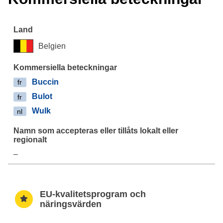
Belgien
Buccin
fr
Bulot
fr
Wulk
nl
–
EU-kvalitetsprogram och
näringsvärden