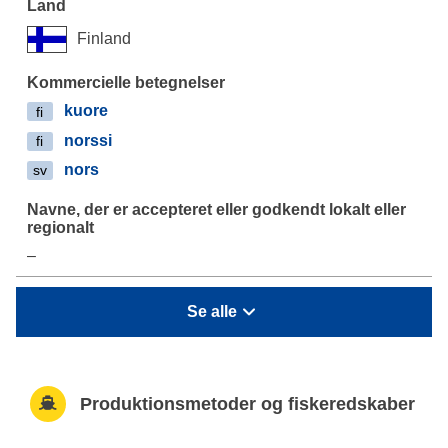
Finland
kuore
fi
norssi
fi
nors
sv
–
Se alle
Produktionsmetoder og fiskeredskaber