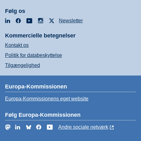
Følg os
LinkedIn
Facebook
YouTube
Instagram
X
Newsletter
Kommercielle betegnelser
Kontakt os
Politik for databeskyttelse
Tilgængelighed
Europa-Kommissionen
Europa-Kommissionens eget website
Følg Europa-Kommissionen
Mastodon
LinkedIn
Bluesky
Facebook
YouTube
Andre sociale netværk