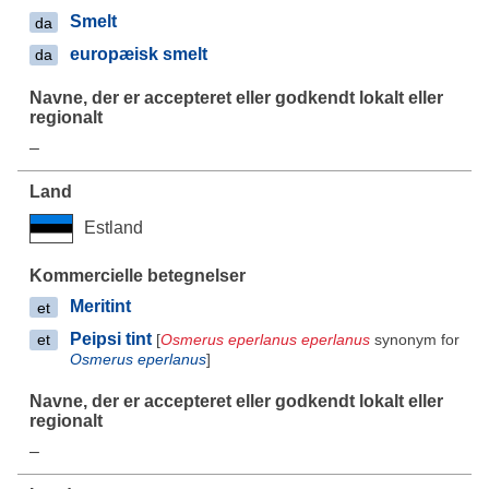
Smelt
da
europæisk smelt
da
–
Estland
Meritint
et
Peipsi tint
[
Osmerus eperlanus eperlanus
synonym for
et
Osmerus eperlanus
]
–