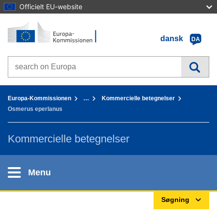
Officielt EU-website
Forside - Europa-Kommissionen
Gå til indhold
dansk
DA
Search on Europa websites
You are here:
Europa-Kommissionen
…
Kommercielle betegnelser
Osmerus eperlanus
Kommercielle betegnelser
Menu
Søgning