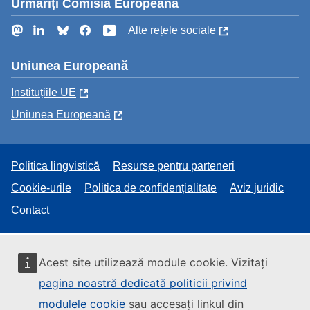
Urmăriți Comisia Europeană
Mastodon
LinkedIn
Bluesky
Facebook
YouTube
Alte rețele sociale
Uniunea Europeană
Instituțiile UE
Uniunea Europeană
Politica lingvistică
Resurse pentru parteneri
Cookie-urile
Politica de confidențialitate
Aviz juridic
Contact
Acest site utilizează module cookie. Vizitați
pagina noastră dedicată politicii privind
modulele cookie
sau accesați linkul din