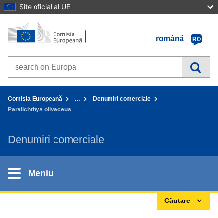
Site oficial al UE
Prima pagină - Comisia Europeană
Accesaţi conţinutul
română
RO
Search on Europa websites
You are here:
Comisia Europeană
…
Denumiri comerciale
Paralichthys olivaceus
Denumiri comerciale
Meniu
Căutare