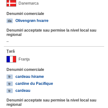
Danemarca
Olivengrøn hvarre
da
–
Franţa
cardeau hirame
fr
cardine du Pacifique
fr
cardeau
fr