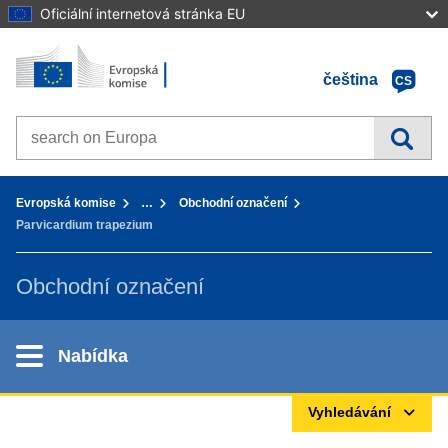
Oficiální internetová stránka EU
Home - Evropská komise
Přejít k obsahu
čeština
CS
Search on Europa websites
You are here:
Evropská komise
…
Obchodní označení
Parvicardium trapezium
Obchodní označení
Nabídka
Vyhledávání