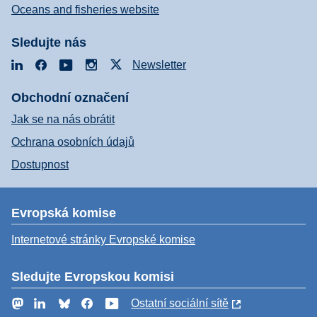
Oceans and fisheries website
Sledujte nás
LinkedIn
Facebook
YouTube
Instagram
X
Newsletter
Obchodní označení
Jak se na nás obrátit
Ochrana osobních údajů
Dostupnost
Evropská komise
Internetové stránky Evropské komise
Sledujte Evropskou komisi
Mastodon
LinkedIn
Bluesky
Facebook
YouTube
Ostatní sociální sítě