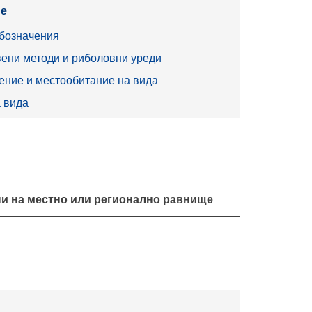
е
бозначения
ени методи и риболовни уреди
ние и местообитание на вида
 вида
и на местно или регионално равнище