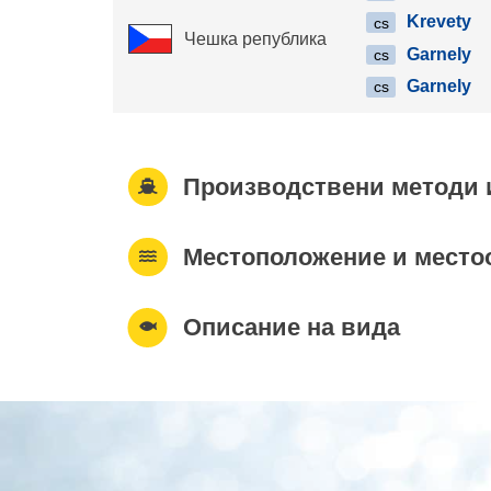
Krevety
cs
Чешка република
Garnely
cs
Garnely
cs
Производствени методи 
Местоположение и место
Описание на вида