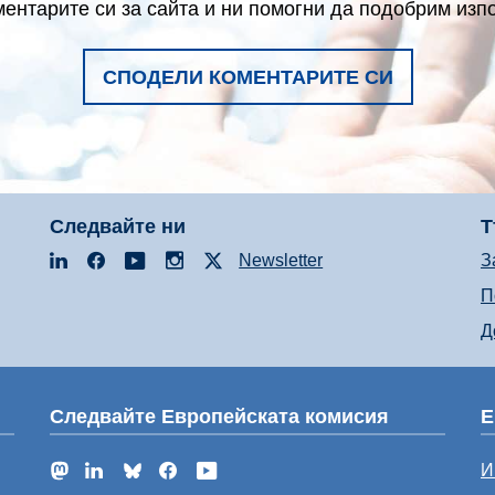
ентарите си за сайта и ни помогни да подобрим изп
СПОДЕЛИ КОМЕНТАРИТЕ СИ
Следвайте ни
Т
LinkedIn
Facebook
YouTube
Instagram
X
Newsletter
З
П
Д
Следвайте Европейската комисия
Е
Mastodon
LinkedIn
Bluesky
Facebook
YouTube
И