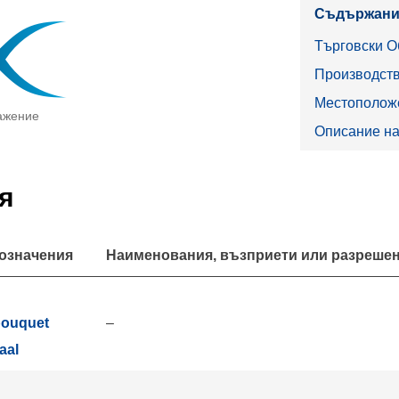
Съдържани
Търговски О
Производств
Местоположе
ажение
Описание на
я
означения
Наименования, възприети или разрешен
–
bouquet
aal