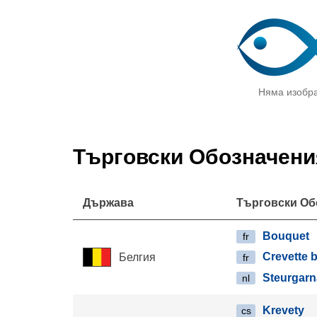
Няма изобр
Търговски Обозначени
Държава
Търговски Об
Bouquet
fr
Crevette 
Белгия
fr
Steurgarn
nl
Krevety
cs