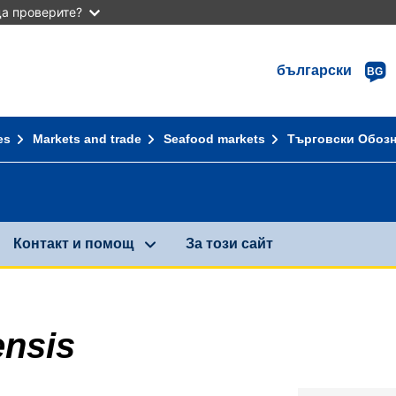
а проверите?
български
BG
es
Markets and trade
Seafood markets
Търговски Обоз
Контакт и помощ
За този сайт
ensis