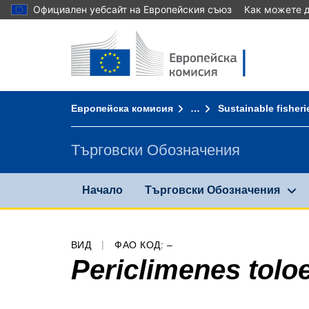
Официален уебсайт на Европейския съюз
Как можете д
Начало - Европейска комисия
Към съдържанието
You are here:
Европейска комисия
…
Sustainable fisheri
Търговски Обозначения
Начало
Търговски Обозначения
ВИД
ФАО КОД: –
Periclimenes tolo