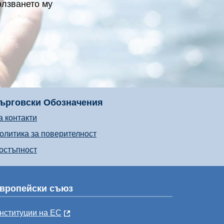
олзването му
ърговски Обозначения
а контакти
олитика за поверителност
остъпност
вропейски съюз
нституции на ЕС