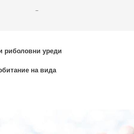
–
и риболовни уреди
обитание на вида