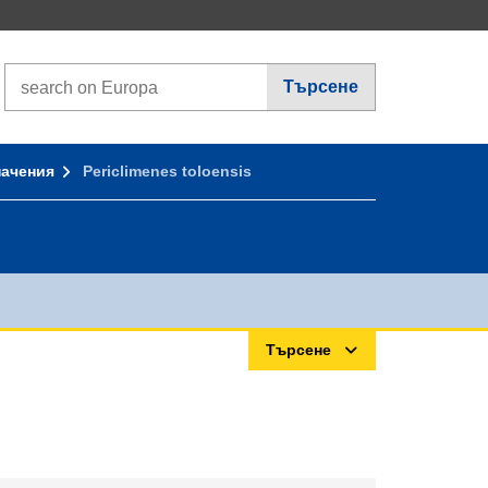
Search on Europa websites
Търсене
начения
Periclimenes toloensis
Търсене