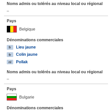
–
Belgique
Lieu jaune
fr
Colin jaune
fr
Pollak
nl
–
Bulgarie