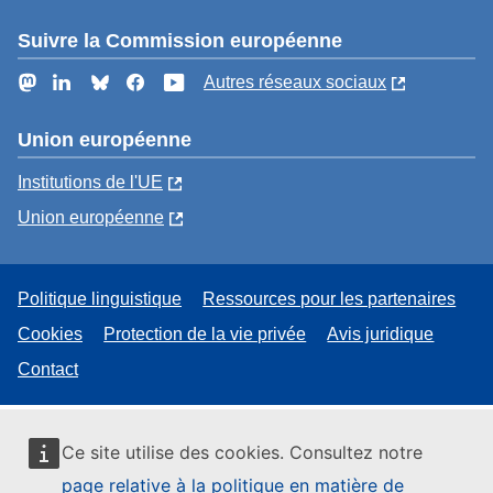
Suivre la Commission européenne
Mastodon
LinkedIn
Bluesky
Facebook
YouTube
Autres réseaux sociaux
Union européenne
Institutions de l'UE
Union européenne
Politique linguistique
Ressources pour les partenaires
Cookies
Protection de la vie privée
Avis juridique
Contact
Ce site utilise des cookies. Consultez notre
page relative à la politique en matière de