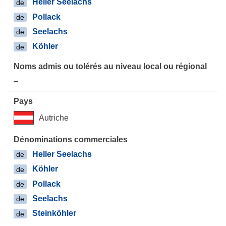
Heller Seelachs
de
Pollack
de
Seelachs
de
Köhler
de
–
Autriche
Heller Seelachs
de
Köhler
de
Pollack
de
Seelachs
de
Steinköhler
de