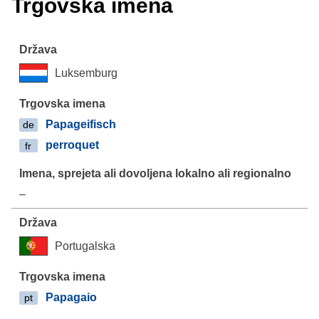
Trgovska imena
Luksemburg
Papageifisch
de
perroquet
fr
–
Portugalska
Papagaio
pt