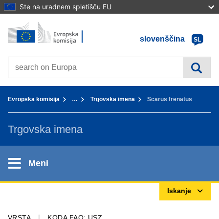
Ste na uradnem spletišču EU
Domov - Evropska komisija
Pojdi na vsebino
slovenščina
SL
Search on Europa websites
You are here:
Evropska komisija
…
Trgovska imena
Scarus frenatus
Trgovska imena
Meni
Iskanje
VRSTA
KODA FAO: USZ