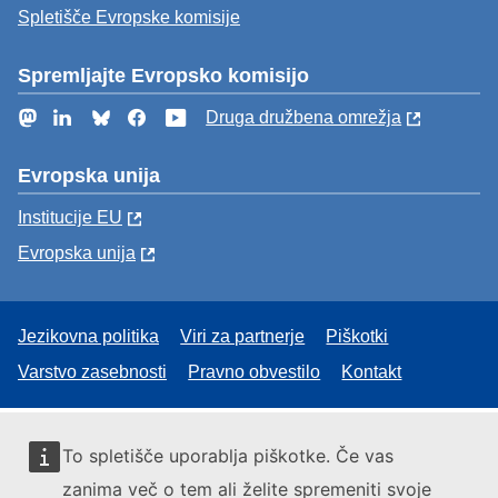
Spletišče Evropske komisije
Spremljajte Evropsko komisijo
Mastodon
LinkedIn
Bluesky
Facebook
YouTube
Druga družbena omrežja
Evropska unija
Institucije EU
Evropska unija
Jezikovna politika
Viri za partnerje
Piškotki
Varstvo zasebnosti
Pravno obvestilo
Kontakt
To spletišče uporablja piškotke. Če vas
zanima več o tem ali želite spremeniti svoje