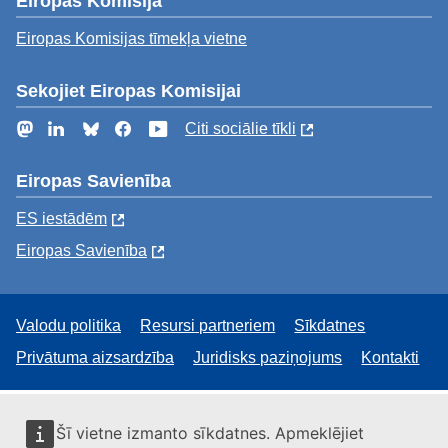
Eiropas Komisija
Eiropas Komisijas tīmekļa vietne
Sekojiet Eiropas Komisijai
Mastodon
LinkedIn
Bluesky
Facebook
YouTube
Citi sociālie tīkli
Eiropas Savienība
ES iestādēm
Eiropas Savienība
Valodu politika
Resursi partneriem
Sīkdatnes
Privātuma aizsardzība
Juridisks paziņojums
Kontakti
Šī vietne izmanto sīkdatnes. Apmeklējiet