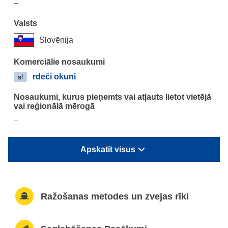
–
Slovēnija
rdeči okuni
sl
–
Apskatīt visus
Ražošanas metodes un zvejas rīki