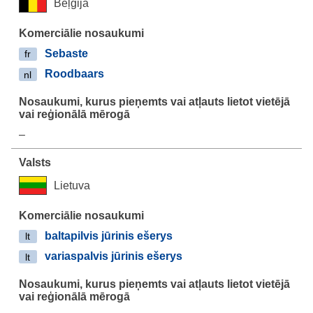
Beļģija
Sebaste
fr
Roodbaars
nl
–
Lietuva
baltapilvis jūrinis ešerys
lt
variaspalvis jūrinis ešerys
lt