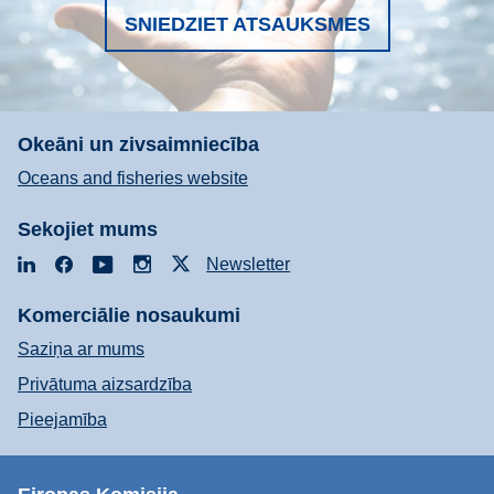
SNIEDZIET ATSAUKSMES
Okeāni un zivsaimniecība
Oceans and fisheries website
Sekojiet mums
LinkedIn
Facebook
YouTube
Instagram
X
Newsletter
Komerciālie nosaukumi
Saziņa ar mums
Privātuma aizsardzība
Pieejamība