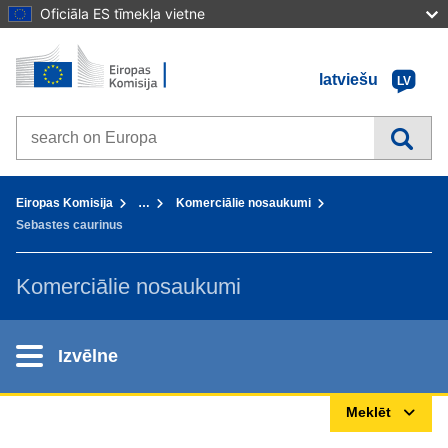
Oficiāla ES tīmekļa vietne
Sākums - Eiropas Komisija
Uz saturu
latviešu
LV
Search on Europa websites
You are here:
Eiropas Komisija
…
Komerciālie nosaukumi
Sebastes caurinus
Komerciālie nosaukumi
Izvēlne
Meklēt