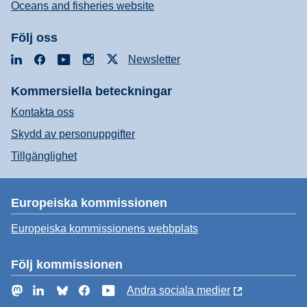
Oceans and fisheries website
Följ oss
LinkedIn
Facebook
YouTube
Instagram
X
Newsletter
Kommersiella beteckningar
Kontakta oss
Skydd av personuppgifter
Tillgänglighet
Europeiska kommissionen
Europeiska kommissionens webbplats
Följ kommissionen
Mastodon
LinkedIn
Bluesky
Facebook
YouTube
Andra sociala medier