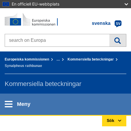
En officiell EU-webbplats
Förstasida - Europeiska kommissionen
Gå till innehållet
svenska
SV
Search on Europa websites
You are here:
Europeiska kommissionen
…
Kommersiella beteckningar
Synalpheus rathbunae
Kommersiella beteckningar
Meny
Sök