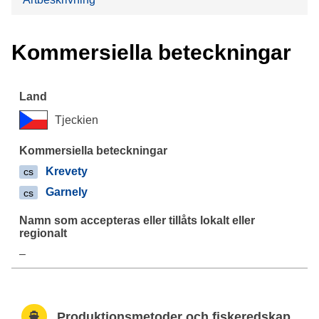
Kommersiella beteckningar
Tjeckien
Krevety
cs
Garnely
cs
–
Produktionsmetoder och fiskeredskap