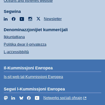
Oceans and fisheries website
Segwina
LinkedIn
Facebook
YouTube
Instagram
X
Newsletter
Denominazzjonijiet kummerċjali
Ikkuntattjana
Politika dwar il-privatezza
L-aċċessibbiltà
Il-Kummissjoni Ewropea
Is-sit web tal-Kummissjoni Ewropea
Segwi l-Kummissjoni Ewropea
Mastodon
LinkedIn
Bluesky
Facebook
YouTube
Netwerks soċjali oħrajn