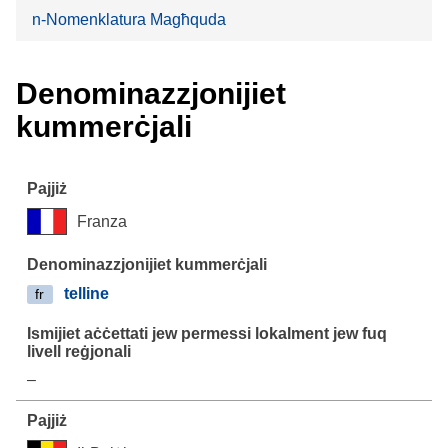
n-Nomenklatura Magħquda
Denominazzjonijiet
kummerċjali
Franza
telline
fr
–