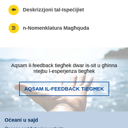
Deskrizzjoni tal-Ispeċijiet
n-Nomenklatura Magħquda
Aqsam il-feedback tiegħek dwar is-sit u għinna
ntejbu l-esperjenza tiegħek
AQSAM IL-FEEDBACK TIEGĦEK
Oċeani u sajd