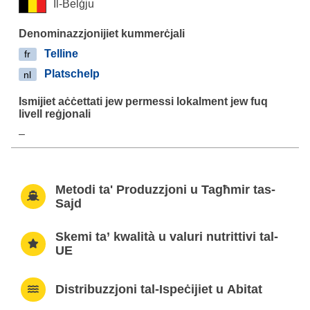
Il-Belġju
Telline
fr
Platschelp
nl
–
Metodi ta' Produzzjoni u Tagħmir tas-
Sajd
Skemi ta’ kwalità u valuri nutrittivi tal-
UE
Distribuzzjoni tal-Ispeċijiet u Abitat