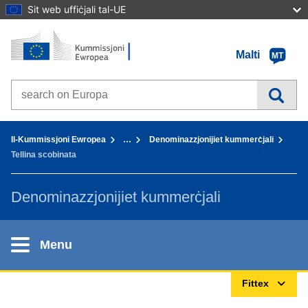
Sit web uffiċjali tal-UE
Paġna Ewlenija - Il-Kummissjoni Ewropea
Mur fil-kontenut
Malti
MT
Search on Europa websites
You are here:
Il-Kummissjoni Ewropea
…
Denominazzjonijiet kummerċjali
Tellina scobinata
Denominazzjonijiet kummerċjali
Menu
Fittex