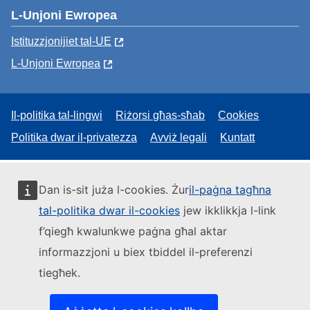
L-Unjoni Ewropea
Istituzzjonijiet tal-UE
L-Unjoni Ewropea
Il-politika tal-lingwi
Riżorsi għas-sħab
Cookies
Politika dwar il-privatezza
Avviż legali
Kuntatt
Dan is-sit juża l-cookies. Żur
il-paġna tagħna
tal-politika dwar il-cookies
jew ikklikkja l-link
f’qiegħ kwalunkwe paġna għal aktar
informazzjoni u biex tbiddel il-preferenzi
tiegħek.