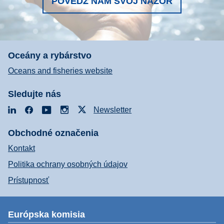
POVEDZ NÁM SVOJ NÁZOR
Oceány a rybárstvo
Oceans and fisheries website
Sledujte nás
LinkedIn
Facebook
YouTube
Instagram
X
Newsletter
Obchodné označenia
Kontakt
Politika ochrany osobných údajov
Prístupnosť
Európska komisia