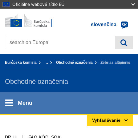
Oficiálne webové sídlo EÚ
Úvod - Európska komisia
Prejsť na obsah
slovenčina
SK
Search on Europa websites
You are here:
Európska komisia
…
Obchodné označenia
Zebrias altipinnis
Obchodné označenia
Menu
Vyhľadávanie
DRUH
FAO KÓD: SOX