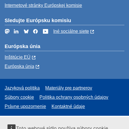
Internetové stránky Európskej komisie
Sledujte Európsku komisiu
Mastodon
LinkedIn
Bluesky
Facebook
YouTube
Iné sociálne siete
Európska únia
Inštitúcie EÚ
Európska únia
Jazyková politika
Materiály pre partnerov
Súbory cookie
Politika ochrany osobných údajov
Právne upozornenie
Kontaktné údaje
Toto webové sídlo používa súbory cookie.