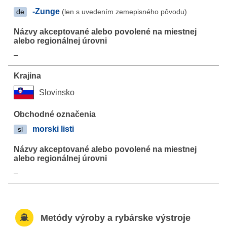
-Zunge
(len s uvedením zemepisného pôvodu)
de
–
Slovinsko
morski listi
sl
–
Metódy výroby a rybárske výstroje