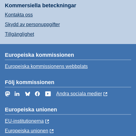
Kommersiella beteckningar
Kontakta oss
Skydd av personuppgifter
Tillgänglighet
Europeiska kommissionen
Europeiska kommissionens webbplats
Följ kommissionen
Mastodon
LinkedIn
Bluesky
Facebook
YouTube
Andra sociala medier
Europeiska unionen
EU-institutionerna
Europeiska unionen