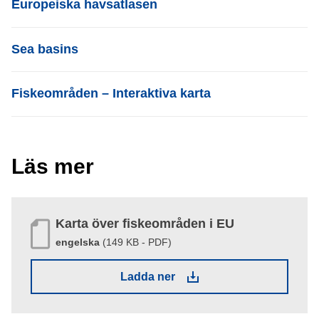
Europeiska havsatlasen
List item
Sea basins
List item
Fiskeområden – Interaktiva karta
Läs mer
Karta över fiskeområden i EU
engelska
(149 KB - PDF)
(149 KB - PDF)
Ladda ner