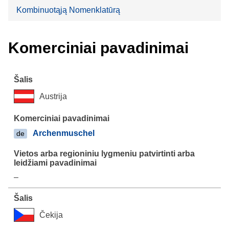
Kombinuotąją Nomenklatūrą
Komerciniai pavadinimai
Austrija
Archenmuschel
de
–
Čekija