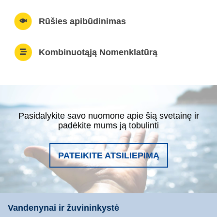
Rūšies apibūdinimas
Kombinuotąją Nomenklatūrą
Pasidalykite savo nuomone apie šią svetainę ir
padėkite mums ją tobulinti
PATEIKITE ATSILIEPIMĄ
Vandenynai ir žuvininkystė