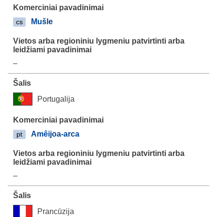
Mušle
cs
–
Portugalija
Amêijoa-arca
pt
–
Prancūzija