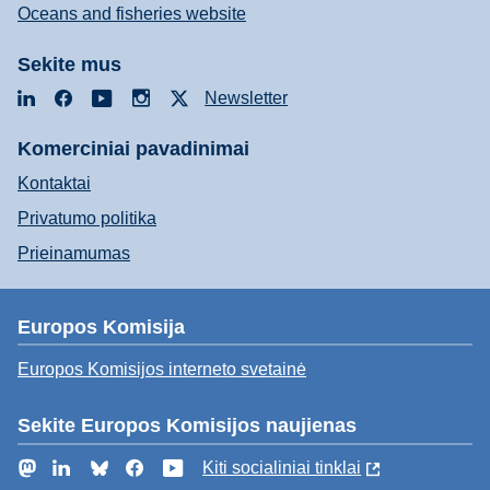
Oceans and fisheries website
Sekite mus
LinkedIn
Facebook
YouTube
Instagram
X
Newsletter
Komerciniai pavadinimai
Kontaktai
Privatumo politika
Prieinamumas
Europos Komisija
Europos Komisijos interneto svetainė
Sekite Europos Komisijos naujienas
Mastodon
LinkedIn
Bluesky
Facebook
YouTube
Kiti socialiniai tinklai