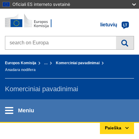
Oficiali ES interneto svetainė
Pradžia - Europos Komisija
Į turinį
lietuvių
LT
Search on Europa websites
You are here:
Europos Komisija
…
Komerciniai pavadinimai
Anadara nodifera
Komerciniai pavadinimai
Meniu
Paieška