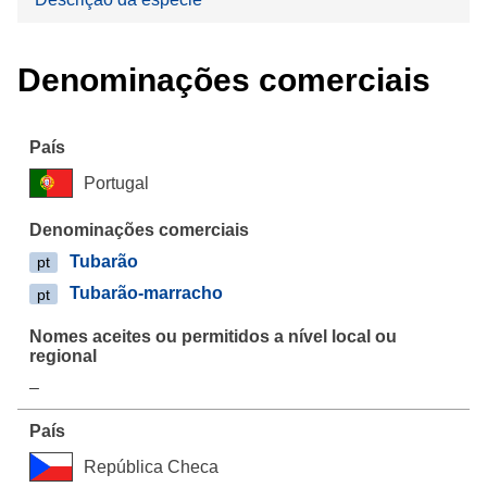
Denominações comerciais
Portugal
Tubarão
pt
Tubarão-marracho
pt
–
República Checa