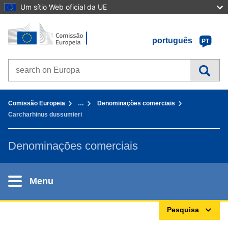
Um sítio Web oficial da UE
Início - Comissão Europeia
Ir para o conteúdo
português
PT
Search on Europa websites
You are here:
Comissão Europeia
…
Denominações comerciais
Carcharhinus dussumieri
Denominações comerciais
Menu
Pesquisa