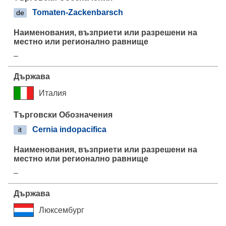
Tomaten-Zackenbarsch
de
–
Италия
Cernia indopacifica
it
–
Люксембург