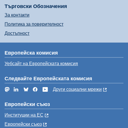
Търговски Обозначения
За контакти
Политика за поверителност
Достъпност
Европейска комисия
Уебсайт на Европейската комисия
Следвайте Европейската комисия
Mastodon
LinkedIn
Bluesky
Facebook
YouTube
Други социални мрежи
Европейски съюз
Институции на ЕС
Европейски съюз