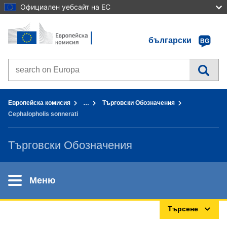
Официален уебсайт на ЕС
Начало - Европейска комисия
Към съдържанието
български
BG
Search on Europa websites
You are here:
Европейска комисия
…
Търговски Обозначения
Cephalopholis sonnerati
Търговски Обозначения
Меню
Търсене