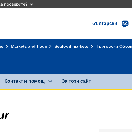
а проверите?
български
BG
es
Markets and trade
Seafood markets
Търговски Обоз
Контакт и помощ
За този сайт
ur