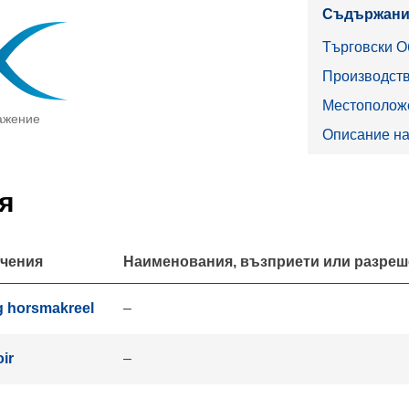
Съдържани
Търговски О
Производств
Местоположе
ажение
Описание на
я
ачения
Наименования, възприети или разреш
g horsmakreel
–
oir
–