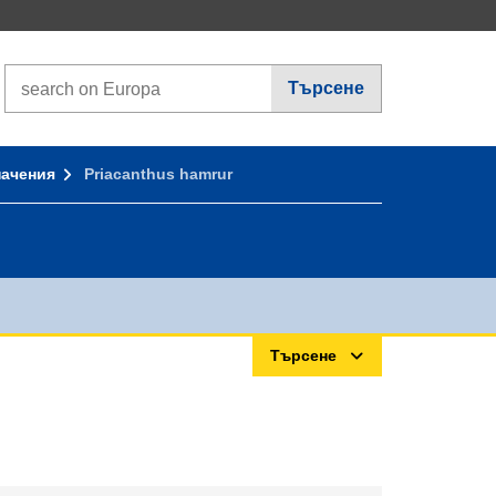
Search on Europa websites
Търсене
начения
Priacanthus hamrur
Търсене