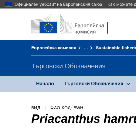
Официален уебсайт на Европейския съюз
Как можете д
Начало - Европейска комисия
Към съдържанието
You are here:
Европейска комисия
…
Sustainable fisheri
Търговски Обозначения
Начало
Търговски Обозначения
ВИД
ФАО КОД: BWH
Priacanthus hamr