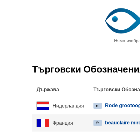
Няма изобр
Търговски Обозначени
Държава
Търговски Обозн
Rode grootoo
Нидерландия
nl
beauclaire mir
Франция
fr