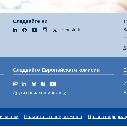
Следвайте ни
Т
LinkedIn
Facebook
YouTube
Instagram
X
Newsletter
З
П
Д
Следвайте Европейската комисия
Е
Mastodon
LinkedIn
Bluesky
Facebook
YouTube
И
Други социални мрежи
Е
исквитки
Политика за поверителност
Правна информа