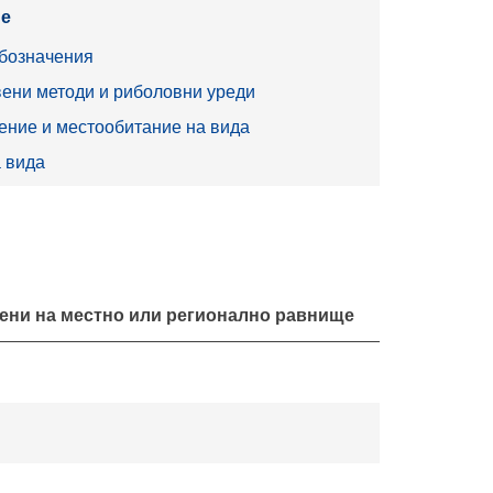
е
бозначения
ени методи и риболовни уреди
ние и местообитание на вида
 вида
ени на местно или регионално равнище