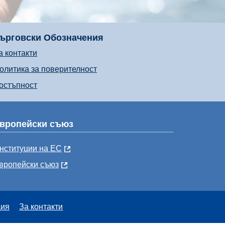
ърговски Обозначения
а контакти
олитика за поверителност
остъпност
вропейски съюз
нституции на ЕС
вропейски съюз
ция
За контакти