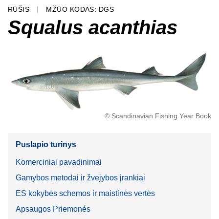
RŪŠIS
MŽŪO KODAS: DGS
Squalus acanthias
© Scandinavian Fishing Year Book
Puslapio turinys
Komerciniai pavadinimai
Gamybos metodai ir žvejybos įrankiai
ES kokybės schemos ir maistinės vertės
Apsaugos Priemonés