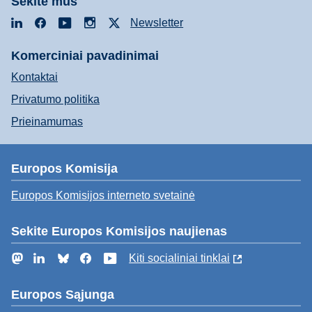
Sekite mus
LinkedIn
Facebook
YouTube
Instagram
X
Newsletter
Komerciniai pavadinimai
Kontaktai
Privatumo politika
Prieinamumas
Europos Komisija
Europos Komisijos interneto svetainė
Sekite Europos Komisijos naujienas
Mastodon
LinkedIn
Bluesky
Facebook
YouTube
Kiti socialiniai tinklai
Europos Sąjunga