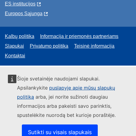
ES institucijоs
Europos Sąjunga
Kalbų politika
Informacija ir priemonės partneriams
Slapukai
Privatumo politika
Teisinė informacija
Kontaktai
Šioje svetainėje naudojami slapukai.
Apsilankykite
puslapyje apie mūsų slapukų
politiką
arba, jei norite sužinoti daugiau
informacijos arba pakeisti savo parinktis,
spustelėkite nuorodą bet kurioje poraštėje.
Sutikti su visais slapukais