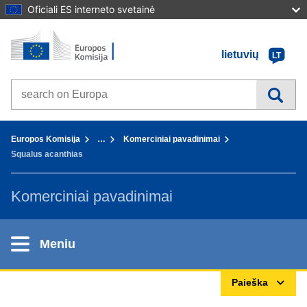
Oficiali ES interneto svetainė
Pradžia - Europos Komisija
Į turinį
lietuvių
LT
Search on Europa websites
You are here:
Europos Komisija
…
Komerciniai pavadinimai
Squalus acanthias
Komerciniai pavadinimai
Meniu
Paieška