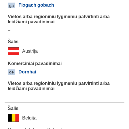
Fíogach gobach
ga
–
Austrija
Dornhai
de
–
Belgija