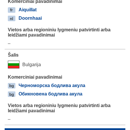
Aiquillat
fr
Doornhaai
nl
–
Bulgarija
Черноморска бодлива акула
bg
Обикновена бодлива акула
bg
–