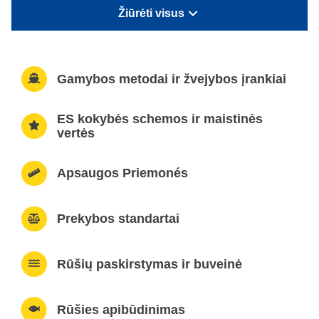
Žiūrėti visus
Gamybos metodai ir žvejybos įrankiai
ES kokybės schemos ir maistinės
vertės
Apsaugos Priemonés
Prekybos standartai
Rūšių paskirstymas ir buveinė
Rūšies apibūdinimas