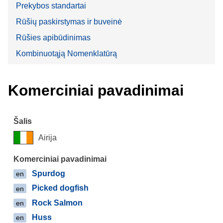
Prekybos standartai
Rūšių paskirstymas ir buveinė
Rūšies apibūdinimas
Kombinuotąją Nomenklatūrą
Komerciniai pavadinimai
Airija
Spurdog
en
Picked dogfish
en
Rock Salmon
en
Huss
en