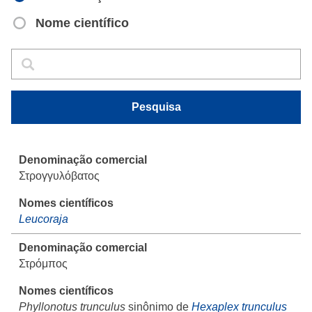
Nome científico
Pesquisa
Pesquisa
Pesquisa
Στρογγυλόβατος
Leucoraja
Στρόμπος
Phyllonotus trunculus
sinônimo de
Hexaplex trunculus