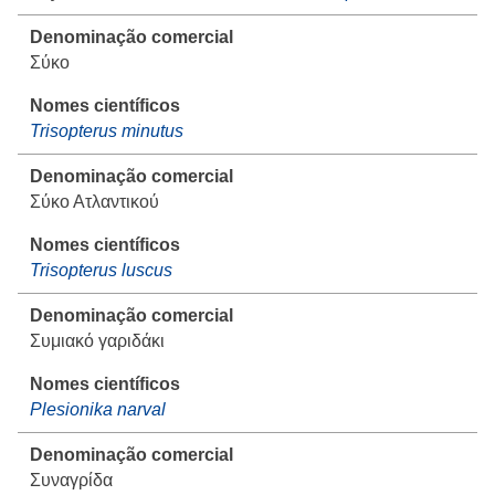
Σύκο
Trisopterus minutus
Σύκο Ατλαντικού
Trisopterus luscus
Συμιακό γαριδάκι
Plesionika narval
Συναγρίδα