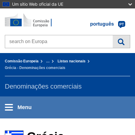
Um sítio Web oficial da UE
Início - Comissão Europeia
Ir para o conteúdo
português
PT
Search on Europa websites
You are here:
Comissão Europeia
…
Listas nacionais
Grécia - Denominações comerciais
Denominações comerciais
Menu