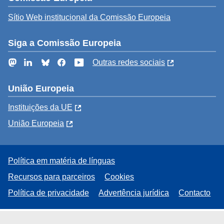
Sítio Web institucional da Comissão Europeia
Siga a Comissão Europeia
Mastodon
LinkedIn
Bluesky
Facebook
YouTube
Outras redes sociais
União Europeia
Instituições da UE
União Europeia
Política em matéria de línguas
Recursos para parceiros
Cookies
Política de privacidade
Advertência jurídica
Contacto