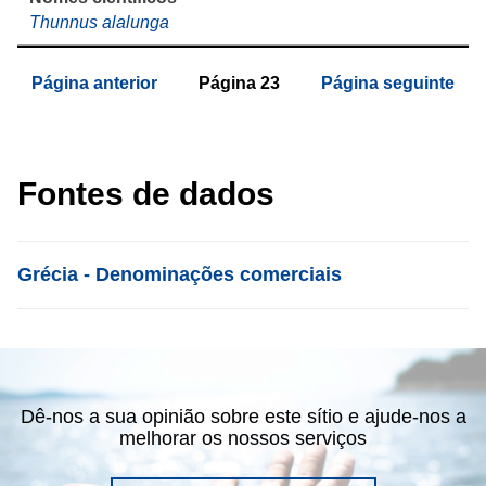
Thunnus alalunga
Página anterior
Página
23
Página seguinte
Fontes de dados
List item
Grécia - Denominações comerciais
Dê-nos a sua opinião sobre este sítio e ajude-nos a
melhorar os nossos serviços