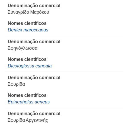
Συναγρίδα Μαρόκου
Dentex maroccanus
Σφηνόγλωσσα
Dicologlossa cuneata
Σφυρίδα
Epinephelus aeneus
Σφυρίδα Αργεντινής