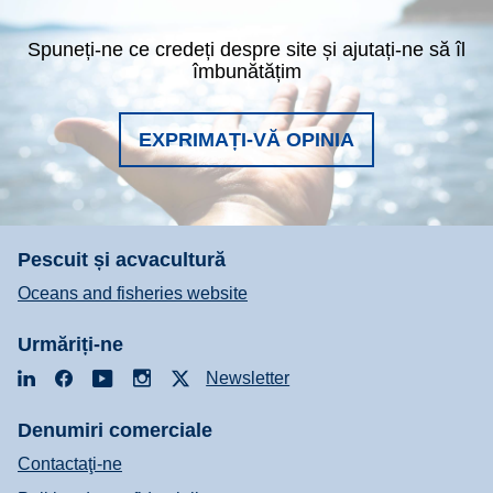
Spuneți-ne ce credeți despre site și ajutați-ne să îl
îmbunătățim
EXPRIMAȚI-VĂ OPINIA
Pescuit și acvacultură
Oceans and fisheries website
Urmăriți-ne
LinkedIn
Facebook
YouTube
Instagram
X
Newsletter
Denumiri comerciale
Contactaţi-ne