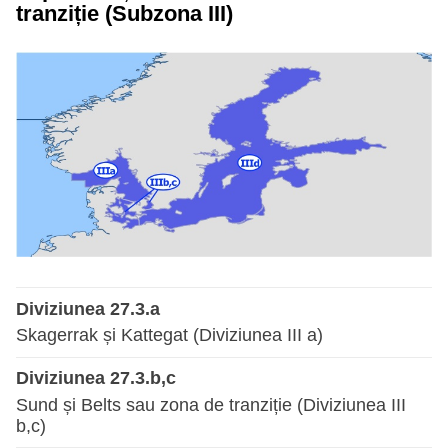
tranziție (Subzona III)
Diviziunea 27.3.a
Skagerrak și Kattegat (Diviziunea III a)
Diviziunea 27.3.b,c
Sund și Belts sau zona de tranziție (Diviziunea III
b,c)