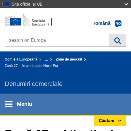
Site oficial al UE
Prima pagină - Comisia Europeană
Accesaţi conţinutul
română
RO
Search on Europa websites
You are here:
Comisia Europeană
…
Zone de pescuit
Zonă 27 – Atlanticul de Nord-Est
Denumiri comerciale
Meniu
Căutare