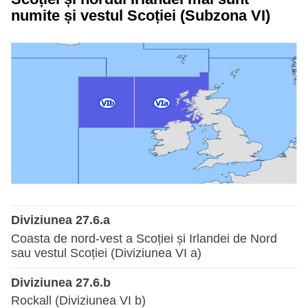
numite și vestul Scoției (Subzona VI)
Diviziunea 27.6.a
Coasta de nord-vest a Scoției și Irlandei de Nord
sau vestul Scoției (Diviziunea VI a)
Diviziunea 27.6.b
Rockall (Diviziunea VI b)