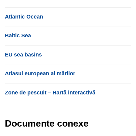
List item
Atlantic Ocean
List item
Baltic Sea
List item
EU sea basins
List item
Atlasul european al mărilor
List item
Zone de pescuit – Hartă interactivă
Documente conexe