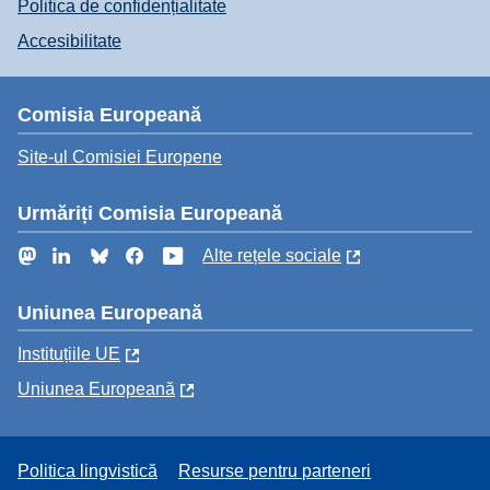
Politica de confidențialitate
Accesibilitate
Comisia Europeană
Site-ul Comisiei Europene
Urmăriți Comisia Europeană
Mastodon
LinkedIn
Bluesky
Facebook
YouTube
Alte rețele sociale
Uniunea Europeană
Instituțiile UE
Uniunea Europeană
Politica lingvistică
Resurse pentru parteneri