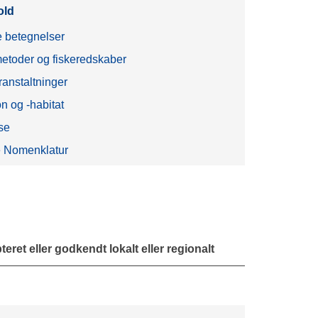
old
 betegnelser
etoder og fiskeredskaber
ranstaltninger
on og -habitat
se
 Nomenklatur
eret eller godkendt lokalt eller regionalt