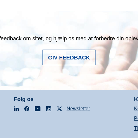
feedback om sitet, og hjælp os med at forbedre din ople
GIV FEEDBACK
Følg os
K
LinkedIn
Facebook
YouTube
Instagram
X
Newsletter
K
P
T