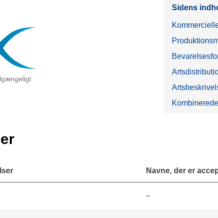
Sidens indh
Kommercielle
Produktionsm
Bevarelsesfo
Artsdistributi
tilgængeligt
Artsbeskrivel
Kombinerede
er
lser
Navne, der er accept
–