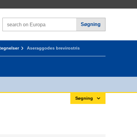
Search on Europa websites
Søgning
tegnelser
Aseraggodes brevirostris
Søgning