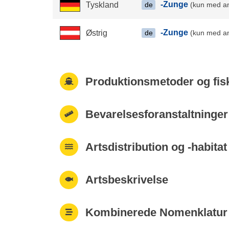
-Zunge
Tyskland
(kun med ang
de
-Zunge
Østrig
(kun med ang
de
Produktionsmetoder og fis
Bevarelsesforanstaltninger
Artsdistribution og -habitat
Artsbeskrivelse
Kombinerede Nomenklatur