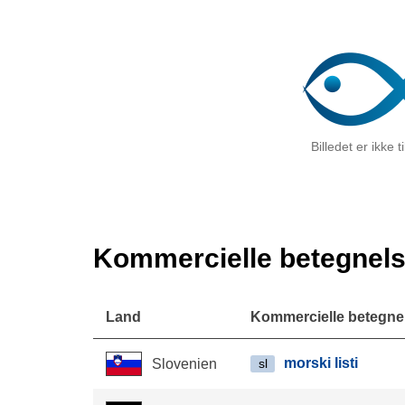
Billedet er ikke 
Kommercielle betegnels
Land
Kommercielle betegne
morski listi
Slovenien
sl