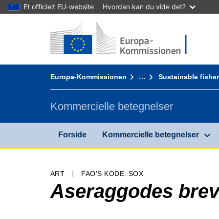
Et officielt EU-website
Hvordan kan du vide det?
Forside - Europa-Kommissionen
Gå til indhold
You are here:
Europa-Kommissionen
…
Sustainable fisher
Kommercielle betegnelser
Forside
Kommercielle betegnelser
ART
FAO'S KODE: SOX
Aseraggodes brevi