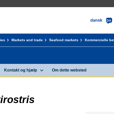
dansk
DA
ies
Markets and trade
Seafood markets
Kommercielle be
Kontakt og hjælp
Om dette websted
rostris