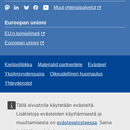
Mastodon
LinkedIn
Bluesky
Facebook
YouTube
Muut yhteisöpalvelut
Euroopan unioni
EU:n toimielimeti
Euroopan unioni
Kielipolitiikka
Materjalid partneritele
Evästeet
Yksityisyydensuoja
Oikeudellinen huomautus
Yhteydenotot
Tällä sivustolla käytetään evästeitä.
Lisätietoja evästeiden käyttämisestä ja
muuttamisesta on
evästeselosteessa
. Sama