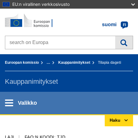
EU:n virallinen verkkosivusto
Etusivu - Euroopan komissio
Sisältöön
suomi
FI
Search on Europa websites
You are here:
Euroopan komissio
…
Kauppanimitykset
Tilapia dageti
Kauppanimitykset
Valikko
Haku
LAJI
FAO:N KOODI: TJD