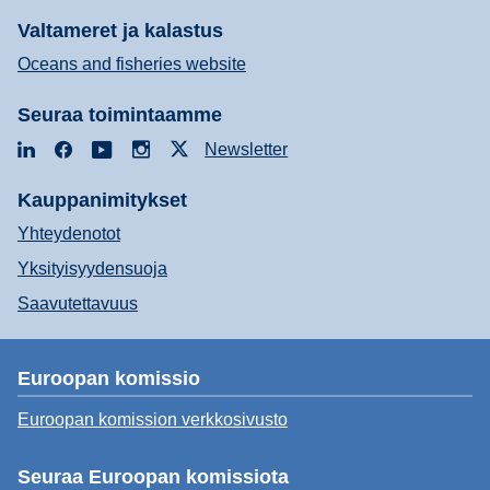
Valtameret ja kalastus
Oceans and fisheries website
Seuraa toimintaamme
LinkedIn
Facebook
YouTube
Instagram
X
Newsletter
Kauppanimitykset
Yhteydenotot
Yksityisyydensuoja
Saavutettavuus
Euroopan komissio
Euroopan komission verkkosivusto
Seuraa Euroopan komissiota