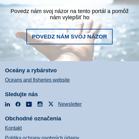
Povedz nám svoj názor na tento portál a pomôž
nám vylepšiť ho
POVEDZ NÁM SVOJ NÁZOR
Oceány a rybárstvo
Oceans and fisheries website
Sledujte nás
LinkedIn
Facebook
YouTube
Instagram
X
Newsletter
Obchodné označenia
Kontakt
Politika ochrany osobných údajov