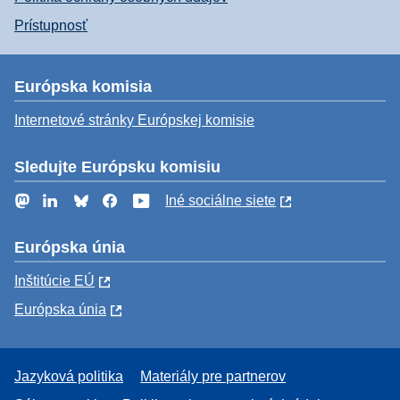
Prístupnosť
Európska komisia
Internetové stránky Európskej komisie
Sledujte Európsku komisiu
Mastodon
LinkedIn
Bluesky
Facebook
YouTube
Iné sociálne siete
Európska únia
Inštitúcie EÚ
Európska únia
Jazyková politika
Materiály pre partnerov