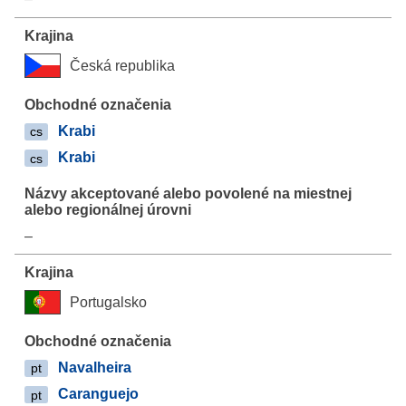
Česká republika
Krabi
cs
Krabi
cs
–
Portugalsko
Navalheira
pt
Caranguejo
pt