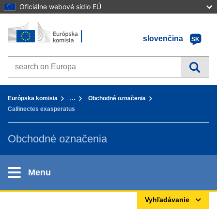
Oficiálne webové sídlo EÚ
Úvod - Európska komisia
Prejsť na obsah
slovenčina
SK
Search on Europa websites
You are here:
Európska komisia
…
Obchodné označenia
Callinectes exasperatus
Obchodné označenia
Menu
Vyhľadávanie