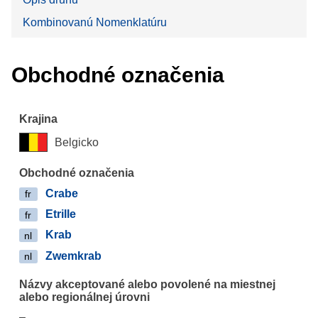
Kombinovanú Nomenklatúru
Obchodné označenia
Belgicko
Crabe
fr
Etrille
fr
Krab
nl
Zwemkrab
nl
–